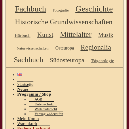
Geschichte
Fachbuch
Fotografie
Historische Grundwissenschaften
Mittelalter
Kunst
Musik
Hörbuch
Regionalia
Osteuropa
Naturwissenschaften
Sachbuch
Südosteuropa
Tsiganologie
Startseite
Neues
Programm / Shop
AGB
Datenschutz
Widerrufsrecht
Vertrag widerrufen
Mein Konto
Warenkorb
Eudora-LectureS