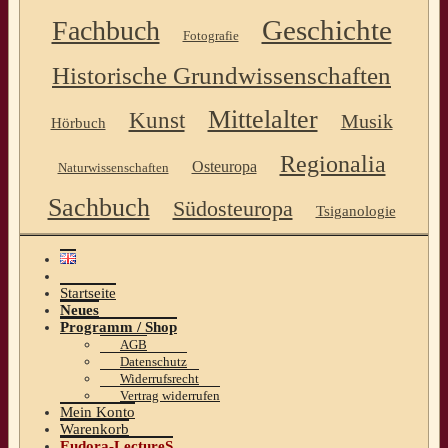
Geschichte
Fachbuch
Fotografie
Historische Grundwissenschaften
Mittelalter
Kunst
Musik
Hörbuch
Regionalia
Osteuropa
Naturwissenschaften
Sachbuch
Südosteuropa
Tsiganologie
Startseite
Neues
Programm / Shop
AGB
Datenschutz
Widerrufsrecht
Vertrag widerrufen
Mein Konto
Warenkorb
Eudora-LectureS