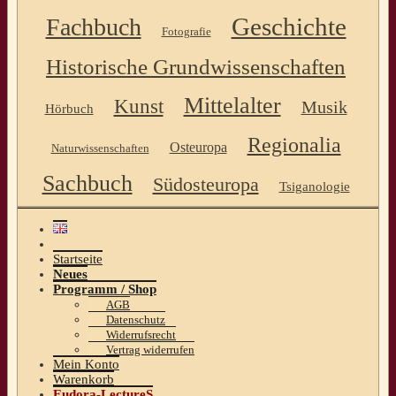
Geschichte
Fachbuch
Fotografie
Historische Grundwissenschaften
Mittelalter
Kunst
Musik
Hörbuch
Regionalia
Osteuropa
Naturwissenschaften
Sachbuch
Südosteuropa
Tsiganologie
Startseite
Neues
Programm / Shop
AGB
Datenschutz
Widerrufsrecht
Vertrag widerrufen
Mein Konto
Warenkorb
Eudora-LectureS