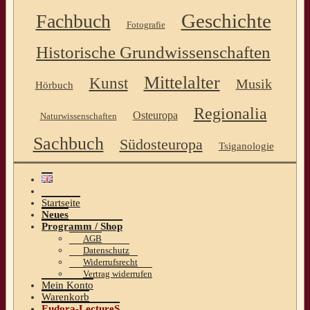
Geschichte
Fachbuch
Fotografie
Historische Grundwissenschaften
Mittelalter
Kunst
Musik
Hörbuch
Regionalia
Osteuropa
Naturwissenschaften
Sachbuch
Südosteuropa
Tsiganologie
Startseite
Neues
Programm / Shop
AGB
Datenschutz
Widerrufsrecht
Vertrag widerrufen
Mein Konto
Warenkorb
Eudora-LectureS