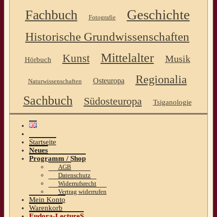
Geschichte
Fachbuch
Fotografie
Historische Grundwissenschaften
Mittelalter
Kunst
Musik
Hörbuch
Regionalia
Osteuropa
Naturwissenschaften
Sachbuch
Südosteuropa
Tsiganologie
Startseite
Neues
Programm / Shop
AGB
Datenschutz
Widerrufsrecht
Vertrag widerrufen
Mein Konto
Warenkorb
Eudora-LectureS