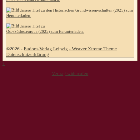
Unsere Titel zu den Historischen Grundwissen-schaften (2025) zum
Herunterladen.
Unsere Titel zu
Ost-/Südosteuropa (2025) zum Herunterladen.
©2026 -
Eudora-Verlag Leipzig
-
Weaver Xtreme Theme
Datenschutzerklärung
↑
Vertrag widerrufen