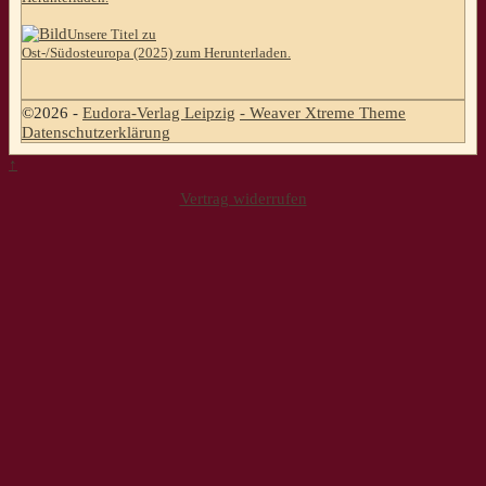
Unsere Titel zu
Ost-/Südosteuropa (2025) zum Herunterladen.
©2026 -
Eudora-Verlag Leipzig
-
Weaver Xtreme Theme
Datenschutzerklärung
↑
Vertrag widerrufen