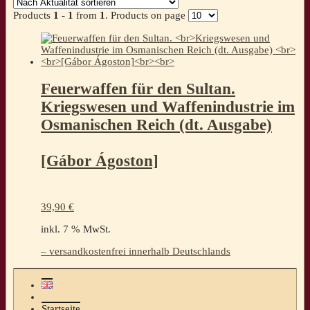
Products
1 - 1
from
1
. Products on page
Feuerwaffen für den Sultan.
Kriegswesen und Waffenindustrie im
Osmanischen Reich (dt. Ausgabe)
[Gábor Ágoston]
39,90
€
inkl. 7 % MwSt.
– versandkostenfrei innerhalb Deutschlands
Startseite