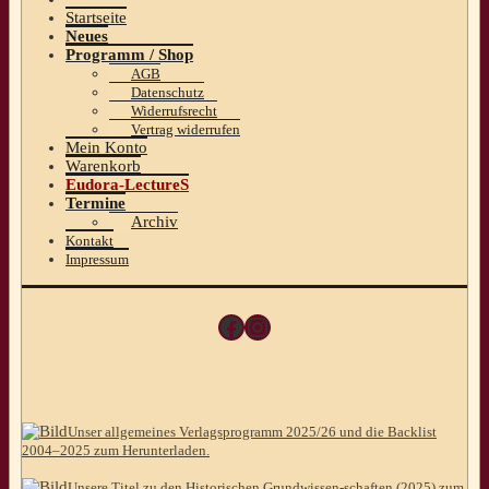
Startseite
Neues
Programm / Shop
AGB
Datenschutz
Widerrufsrecht
Vertrag widerrufen
Mein Konto
Warenkorb
Eudora-LectureS
Termine
Archiv
Kontakt
Impressum
Facebook
Instagram
Unser allgemeines Verlagsprogramm 2025/26 und die Backlist
2004–2025 zum Herunterladen.
Unsere Titel zu den Historischen Grundwissen-schaften (2025) zum