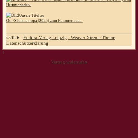
Herunterladen.
Unsere Titel zu
Ost-/Südosteuropa (2025) zum Herunterladen.
©2026 -
Eudora-Verlag Leipzig
-
Weaver Xtreme Theme
Datenschutzerklärung
↑
Vertrag widerrufen