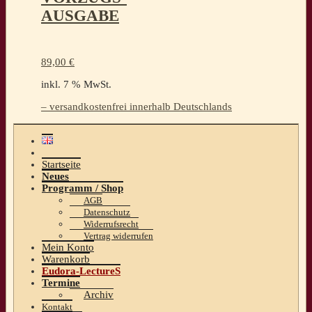
AUSGABE
89,00
€
inkl. 7 % MwSt.
– versandkostenfrei innerhalb Deutschlands
Startseite
Neues
Programm / Shop
AGB
Datenschutz
Widerrufsrecht
Vertrag widerrufen
Mein Konto
Warenkorb
Eudora-LectureS
Termine
Archiv
Kontakt