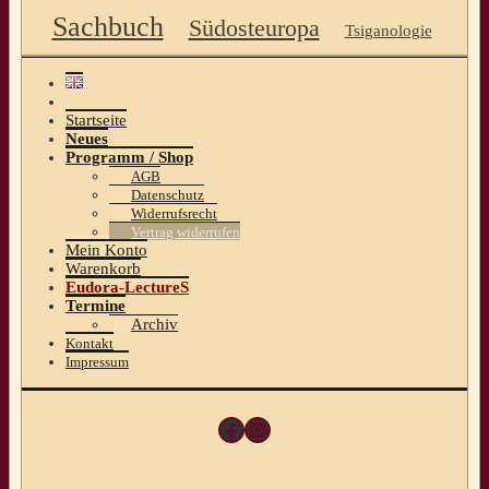
Sachbuch
Südosteuropa
Tsiganologie
Startseite
Neues
Programm / Shop
AGB
Datenschutz
Widerrufsrecht
Vertrag widerrufen
Mein Konto
Warenkorb
Eudora-LectureS
Termine
Archiv
Kontakt
Impressum
Facebook
Instagram