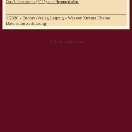
Ost-/Südosteuropa (2025) zum Herunterladen.
©2026 -
Eudora-Verlag Leipzig
-
Weaver Xtreme Theme
Datenschutzerklärung
↑
Vertrag widerrufen