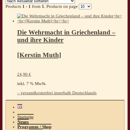
Products
1 - 1
from
1
. Products on page
Die Wehrmacht in Griechenland –
und ihre Kinder
[Kerstin Muth]
24,90
€
inkl. 7 % MwSt.
– versandkostenfrei innerhalb Deutschlands
Startseite
Neues
Programm / Shop