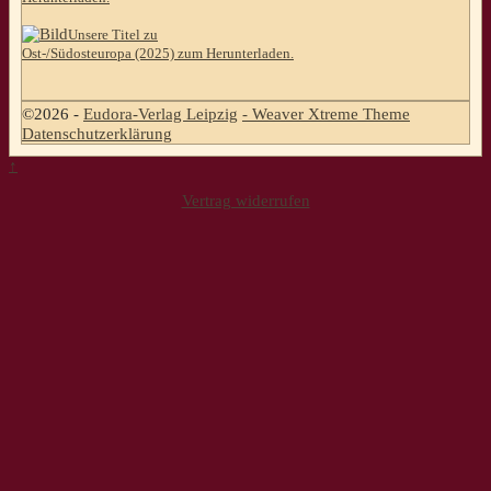
Unsere Titel zu
Ost-/Südosteuropa (2025) zum Herunterladen.
©2026 -
Eudora-Verlag Leipzig
-
Weaver Xtreme Theme
Datenschutzerklärung
↑
Vertrag widerrufen