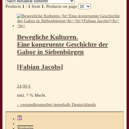
Products
1 - 1
from
1
. Products on page
Bewegliche Kulturen.
Eine kongruente Geschichte der
Gabor in Siebenbürgen
[Fabian Jacobs]
24,90
€
inkl. 7 % MwSt.
– versandkostenfrei innerhalb Deutschlands
Startseite