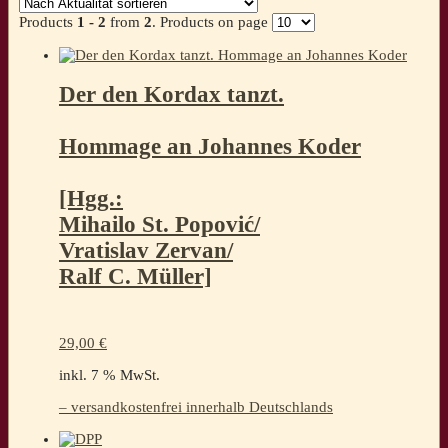
sortiert
Products
1 - 2
from
2
. Products on page
Der den Kordax tanzt.
Hommage an Johannes Koder
[Hgg.:
Mihailo St. Popović/
Vratislav Zervan/
Ralf C. Müller]
29,00
€
inkl. 7 % MwSt.
– versandkostenfrei innerhalb Deutschlands