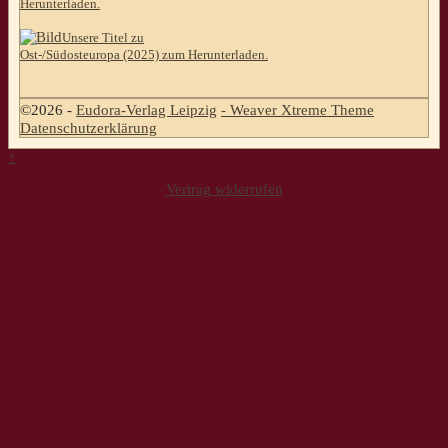
Herunterladen.
Unsere Titel zu
Ost-/Südosteuropa (2025) zum Herunterladen.
©2026 -
Eudora-Verlag Leipzig
-
Weaver Xtreme Theme
Datenschutzerklärung
↑
Vertrag widerrufen