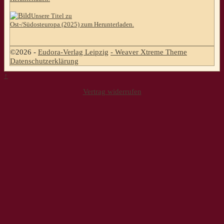
Unsere Titel zu
Ost-/Südosteuropa (2025) zum Herunterladen.
©2026 -
Eudora-Verlag Leipzig
-
Weaver Xtreme Theme
Datenschutzerklärung
↑
Vertrag widerrufen