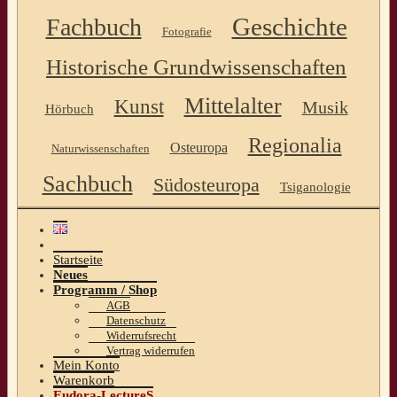
Geschichte
Fachbuch
Fotografie
Historische Grundwissenschaften
Mittelalter
Kunst
Musik
Hörbuch
Regionalia
Osteuropa
Naturwissenschaften
Sachbuch
Südosteuropa
Tsiganologie
Startseite
Neues
Programm / Shop
AGB
Datenschutz
Widerrufsrecht
Vertrag widerrufen
Mein Konto
Warenkorb
Eudora-LectureS