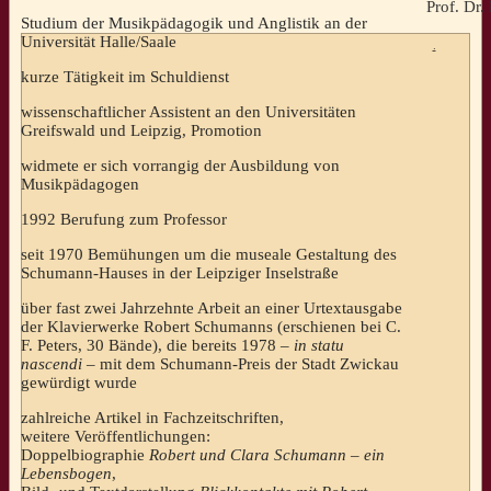
Prof. Dr
Studium der Musikpädagogik und Anglistik an der
Universität Halle/Saale
.
kurze Tätigkeit im Schuldienst
wissenschaftlicher Assistent an den Universitäten
Greifswald und Leipzig, Promotion
widmete er sich vorrangig der Ausbildung von
Musikpädagogen
1992 Berufung zum Professor
seit 1970 Bemühungen um die museale Gestaltung des
Schumann-Hauses in der Leipziger Inselstraße
über fast zwei Jahrzehnte Arbeit an einer Urtextausgabe
der Klavierwerke Robert Schumanns (erschienen bei C.
F. Peters, 30 Bände), die bereits 1978 –
in statu
nascendi
– mit dem Schumann-Preis der Stadt Zwickau
gewürdigt wurde
zahlreiche Artikel in Fachzeitschriften,
weitere Veröffentlichungen:
Doppelbiographie
Robert und Clara Schumann – ein
Lebensbogen
,