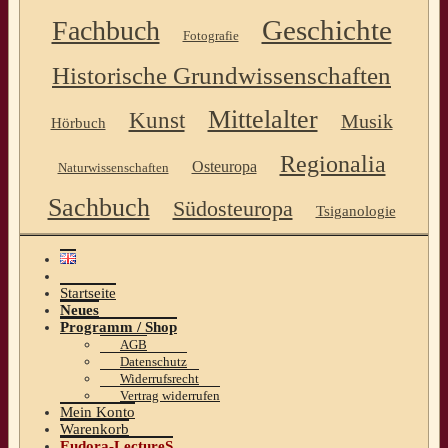
Geschichte
Fachbuch
Fotografie
Historische Grundwissenschaften
Mittelalter
Kunst
Musik
Hörbuch
Regionalia
Osteuropa
Naturwissenschaften
Sachbuch
Südosteuropa
Tsiganologie
Startseite
Neues
Programm / Shop
AGB
Datenschutz
Widerrufsrecht
Vertrag widerrufen
Mein Konto
Warenkorb
Eudora-LectureS