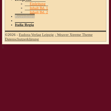
Einleitung
Inhalt Bd. 1
Inhalt Bd. 2
Rezensionen
Italia Regia
©2026 -
Eudora-Verlag Leipzig
-
Weaver Xtreme Theme
Datenschutzerklärung
↑