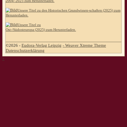
2004–2025 zum Herunterladen.
Unsere Titel zu den Historischen Grundwissen-schaften (2025) zum
Herunterladen.
Unsere Titel zu
Ost-/Südosteuropa (2025) zum Herunterladen.
©2026 -
Eudora-Verlag Leipzig
-
Weaver Xtreme Theme
Datenschutzerklärung
↑