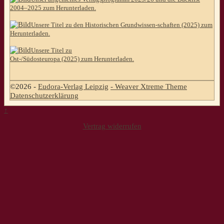
2004–2025 zum Herunterladen.
Unsere Titel zu den Historischen Grundwissen-schaften (2025) zum
Herunterladen.
Unsere Titel zu
Ost-/Südosteuropa (2025) zum Herunterladen.
©2026 -
Eudora-Verlag Leipzig
-
Weaver Xtreme Theme
Datenschutzerklärung
↑
Vertrag widerrufen