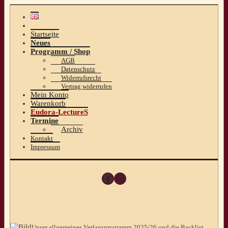
Startseite
Neues
Programm / Shop
AGB
Datenschutz
Widerrufsrecht
Vertrag widerrufen
Mein Konto
Warenkorb
Eudora-LectureS
Termine
Archiv
Kontakt
Impressum
Facebook
Instagram
Unser allgemeines Verlagsprogramm 2025/26 und die Backlist