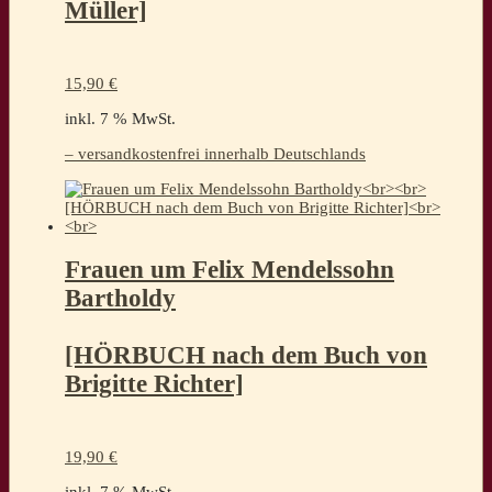
Müller]
15,90
€
inkl. 7 % MwSt.
– versandkostenfrei innerhalb Deutschlands
Frauen um Felix Mendelssohn
Bartholdy
[HÖRBUCH nach dem Buch von
Brigitte Richter]
19,90
€
inkl. 7 % MwSt.