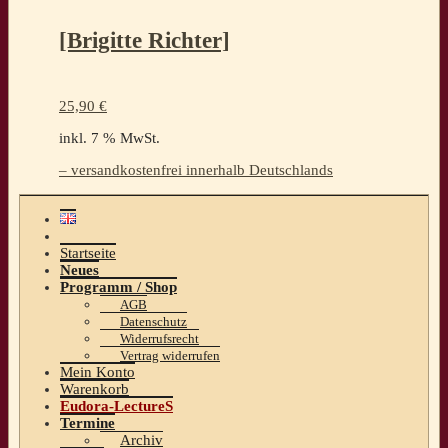
[Brigitte Richter]
25,90
€
inkl. 7 % MwSt.
– versandkostenfrei innerhalb Deutschlands
Startseite
Neues
Programm / Shop
AGB
Datenschutz
Widerrufsrecht
Vertrag widerrufen
Mein Konto
Warenkorb
Eudora-LectureS
Termine
Archiv