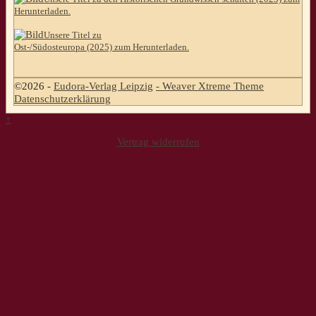
Herunterladen.
Unsere Titel zu
Ost-/Südosteuropa (2025) zum Herunterladen.
©2026 -
Eudora-Verlag Leipzig
-
Weaver Xtreme Theme
Datenschutzerklärung
↑
Vertrag widerrufen