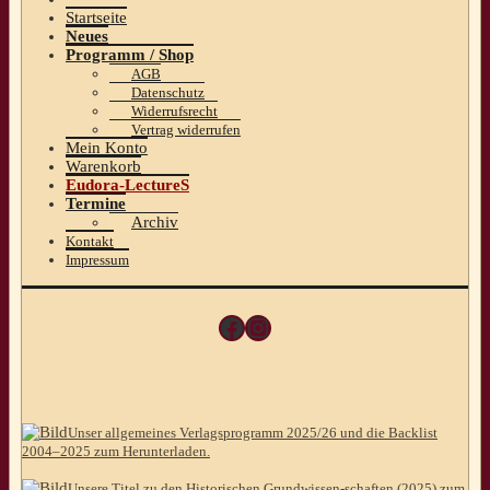
Startseite
Neues
Programm / Shop
AGB
Datenschutz
Widerrufsrecht
Vertrag widerrufen
Mein Konto
Warenkorb
Eudora-LectureS
Termine
Archiv
Kontakt
Impressum
Facebook
Instagram
Unser allgemeines Verlagsprogramm 2025/26 und die Backlist
2004–2025 zum Herunterladen.
Unsere Titel zu den Historischen Grundwissen-schaften (2025) zum