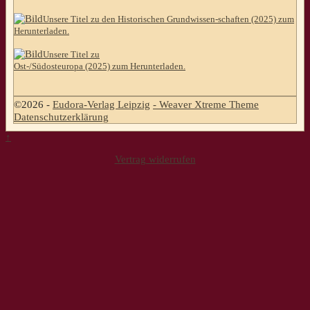
Unsere Titel zu den Historischen Grundwissen-schaften (2025) zum
Herunterladen.
Unsere Titel zu
Ost-/Südosteuropa (2025) zum Herunterladen.
©2026 -
Eudora-Verlag Leipzig
-
Weaver Xtreme Theme
Datenschutzerklärung
↑
Vertrag widerrufen