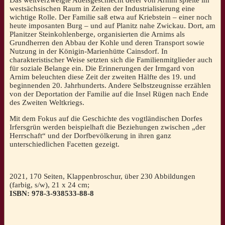
westsächsischen Raum in Zeiten der Industrialisierung eine
wichtige Rolle. Der Familie saß etwa auf Kriebstein – einer noch
heute imposanten Burg – und auf Planitz nahe Zwickau. Dort, am
Planitzer Steinkohlenberge, organisierten die Arnims als
Grundherren den Abbau der Kohle und deren Transport sowie
Nutzung in der Königin-Marienhütte Cainsdorf. In
charakteristischer Weise setzten sich die Familienmitglieder auch
für soziale Belange ein. Die Erinnerungen der Irmgard von
Arnim beleuchten diese Zeit der zweiten Hälfte des 19. und
beginnenden 20. Jahrhunderts. Andere Selbstzeugnisse erzählen
von der Deportation der Familie auf die Insel Rügen nach Ende
des Zweiten Weltkriegs.
Mit dem Fokus auf die Geschichte des vogtländischen Dorfes
Irfersgrün werden beispielhaft die Beziehungen zwischen „der
Herrschaft“ und der Dorfbevölkerung in ihren ganz
unterschiedlichen Facetten gezeigt.
2021, 170 Seiten, Klappenbroschur, über 230 Abbildungen
(farbig, s/w), 21 x 24 cm;
ISBN: 978-3-938533-88-8