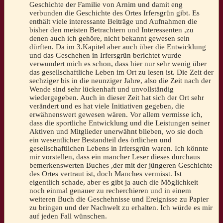
Geschichte der Familie von Arnim und damit eng
verbunden die Geschichte des Ortes Irfersgrün gibt. Es
enthält viele interessante Beiträge und Aufnahmen die
bisher den meisten Betrachtern und Interessenten ,zu
denen auch ich gehöre, nicht bekannt gewesen sein
dürften. Da im 3.Kapitel aber auch über die Entwicklung
und das Geschehen in Irfersgrün berichtet wurde
verwundert mich es schon, dass hier nur sehr wenig über
das gesellschaftliche Leben im Ort zu lesen ist. Die Zeit der
sechziger bis in die neunziger Jahre, also die Zeit nach der
Wende sind sehr lückenhaft und unvollständig
wiedergegeben. Auch in dieser Zeit hat sich der Ort sehr
verändert und es hat viele Initiativen gegeben, die
erwähnenswert gewesen wären. Vor allem vermisse ich,
dass die sportliche Entwicklung und die Leistungen seiner
Aktiven und Mitglieder unerwähnt blieben, wo sie doch
ein wesentlicher Bestandteil des örtlichen und
gesellschaftlichen Lebens in Irfersgrün waren. Ich könnte
mir vorstellen, dass ein mancher Leser dieses durchaus
bemerkenswerten Buches ,der mit der jüngeren Geschichte
des Ortes vertraut ist, doch Manches vermisst. Ist
eigentlich schade, aber es gibt ja auch die Möglichkeit
noch einmal genauer zu recherchieren und in einem
weiteren Buch die Geschehnisse und Ereignisse zu Papier
zu bringen und der Nachwelt zu erhalten. Ich würde es mir
auf jeden Fall wünschen.