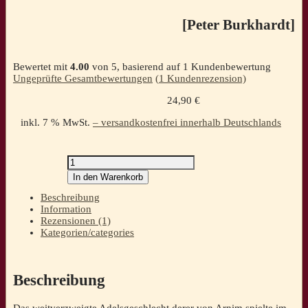
[Peter Burkhardt]
Bewertet mit
4.00
von 5, basierend auf
1
Kundenbewertung
Ungeprüfte Gesamtbewertungen
(
1
Kundenrezension)
24,90
€
inkl. 7 % MwSt.
– versandkostenfrei innerhalb Deutschlands
Die
Familie
In den Warenkorb
von
Arnim
Beschreibung
in
Information
Westsachsen
Rezensionen (1)
und
Kategorien/categories
das
Rittergut
Irfersgrün[Peter
Burkhardt]
Beschreibung
Menge
Das weitverzweigte Adelsgeschlecht derer von Arnim spielte im