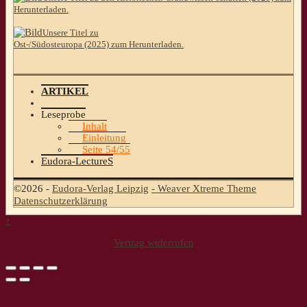
Herunterladen.
Unsere Titel zu
Ost-/Südosteuropa (2025) zum Herunterladen.
ARTIKEL
Leseprobe
Inhalt
Einleitung
Seite 54/55
Eudora-LectureS
©2026 -
Eudora-Verlag Leipzig
-
Weaver Xtreme Theme
Datenschutzerklärung
↑
Vertrag widerrufen