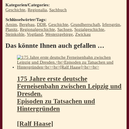
Kategorien/Categories:
Geschichte
,
Regionalia
,
Sachbuch
Schlüsselwörter/Tags:
Arnim
,
Bergbau
,
DDR
,
Geschichte
,
Grundherrschaft
,
Irfersgrün
,
Planitz
,
Regionalgeschichte
,
Sachsen
,
Sozialgeschichte
,
Steinkohle
,
Vogtland
,
Westerzgebirge
,
Zwickau
Das könnte Ihnen auch gefallen …
175 Jahre erste deutsche
Ferneisenbahn zwischen Leipzig und
Dresden.
Episoden zu Tatsachen und
Hintergründen
[Ralf Haase]