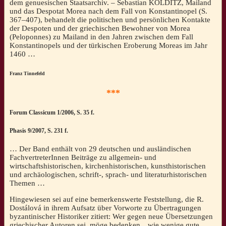
dem genuesischen Staatsarchiv. – Sebastian KOLDITZ, Mailand
und das Despotat Morea nach dem Fall von Konstantinopel (S.
367–407), behandelt die politischen und persönlichen Kontakte
der Despoten und der griechischen Bewohner von Morea
(Peloponnes) zu Mailand in den Jahren zwischen dem Fall
Konstantinopels und der türkischen Eroberung Moreas im Jahr
1460 …
Franz Tinnefeld
***
Forum Classicum 1/2006, S. 35 f.
Phasis 9/2007, S. 231 f.
… Der Band enthält von 29 deutschen und ausländischen
FachvertreterInnen Beiträge zu allgemein- und
wirtschaftshistorischen, kirchenhistorischen, kunsthistorischen
und archäologischen, schrift-, sprach- und literaturhistorischen
Themen …
Hingewiesen sei auf eine bemerkenswerte Feststellung, die R.
Dostálová in ihrem Aufsatz über Vorworte zu Übertragungen
byzantinischer Historiker zitiert: Wer gegen neue Übersetzungen
griechischer Autoren sei, möge bedenken, „wie wenige gute,