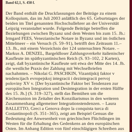
Band 62,1, S. 450 f.
Der Band enthält die Druckfassungen der Beiträge zu einem
Kolloquium, das im Juli 2003 anläßlich des 65. Geburtstages der
beiden im Titel genannten Hochschullehrer an der Universität
Leipzig veranstaltet wurde. Folgende Beiträge betreffen die
Beziehungen zwischen Byzanz und dem Westen bis zum 15. Jh.:
Irmgard FEES, Venezianische Notare in Byzanz und im östlichen
Mittelmeer – ein Versuch (S. 59–91), betrifft den Zeitraum 11.–
13. Jh., mit einem Verzeichnis der 124 untersuchten Notare. –
Markus A. DENZEL, Bargeldloser Zahlungsverkehr italienischer
Kaufleute im spätbyzantinischen Reich (S. 93–102, 2 Karten),
zeigt, daß byzantinische Kaufleute seit etwa der Mitte des 14. Jh.
die westliche Praxis der Zahlung mit Wechselbriefen
nachahmten. – Nikolai G. PASCHKIN, Vizantijskij faktor v
tendencijach evropejskoj integracii i dezintegracii pervoj
poloviny XV v. [Der byzantinische Faktor bei Tendenzen zur
europäischen Integration und Desintegration in der ersten Hälfte
des 15. Jh.] (S. 319–327), stellt das Bemühen um die
Kirchenunion im Zeitalter des Konziliarismus in den weiteren
Zusammenhang allgemeiner Integrationstendenzen. – Laura
BALLETTO, Greci a Genova dopo la conquista turca di
Costantinopoli (S. 351–365), zeigt am Beispiel Genuas die
Bedeutung der Anwesenheit von griechischen Flüchtlingen im
Westen für die Erhaltung des Gedenkens an den europäischen
Osten. Im Anhang Edition von fünf einschlägigen Schreiben aus