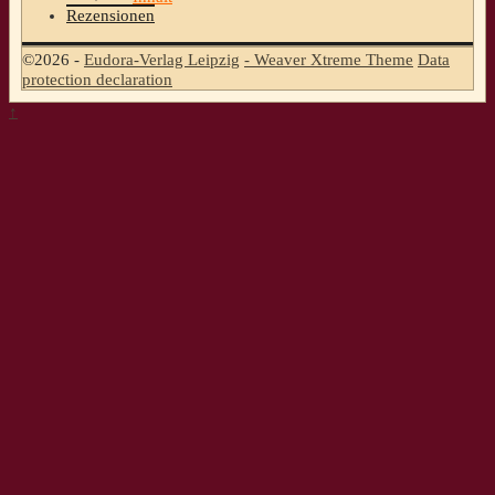
Rezensionen
©2026 -
Eudora-Verlag Leipzig
-
Weaver Xtreme Theme
Data
protection declaration
↑