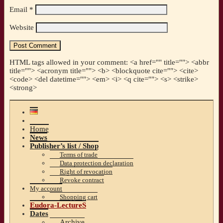
Email
*
Website
HTML tags allowed in your comment: <a href="" title=""> <abbr
title=""> <acronym title=""> <b> <blockquote cite=""> <cite>
<code> <del datetime=""> <em> <i> <q cite=""> <s> <strike>
<strong>
Home
News
Publisher’s list / Shop
Terms of trade
Data protection declaration
Right of revocation
Revoke contract
My account
Shopping cart
Eudora-LectureS
Dates
Archive