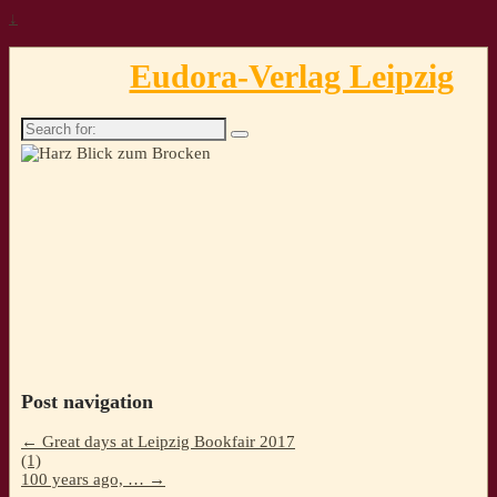
↓
Eudora-Verlag Leipzig
Search
for:
Post navigation
←
Great days at Leipzig Bookfair 2017
(1)
100 years ago, …
→