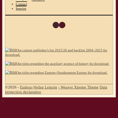
Contact
Imprint
Facebook
Instagram
Our current publisher’s list 2025/26 and backlist 2004–2025 for
download.
Our titles regarding the auxiliary science of history for download.
Our titles regarding Eastern-/Southeastern Europe for download.
©2026 -
Eudora-Verlag Leipzig
-
Weaver Xtreme Theme
Data
protection declaration
↑