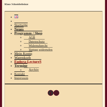
Klaus Schneiderheinze
Startseite
Neues
Programm / Shop
AGB
Datenschutz
Widerrufsrecht
Vertrag widerrufen
Mein Konto
Warenkorb
Eudora-LectureS
Termine
Archiv
Kontakt
Impressum
Facebook
Instagram