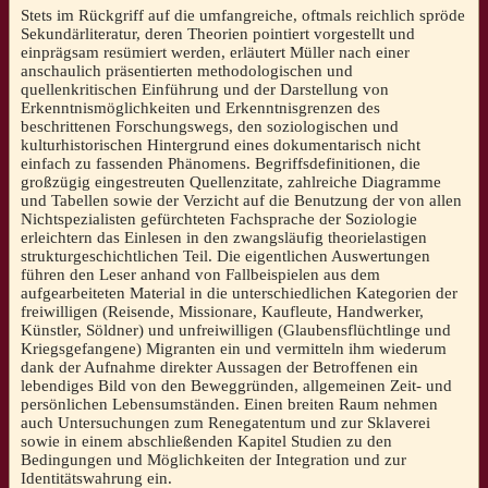
Stets im Rückgriff auf die umfangreiche, oftmals reichlich spröde
Sekundärliteratur, deren Theorien pointiert vorgestellt und
einprägsam resümiert werden, erläutert Müller nach einer
anschaulich präsentierten methodologischen und
quellenkritischen Einführung und der Darstellung von
Erkenntnismöglichkeiten und Erkenntnisgrenzen des
beschrittenen Forschungswegs, den soziologischen und
kulturhistorischen Hintergrund eines dokumentarisch nicht
einfach zu fassenden Phänomens. Begriffsdefinitionen, die
großzügig eingestreuten Quellenzitate, zahlreiche Diagramme
und Tabellen sowie der Verzicht auf die Benutzung der von allen
Nichtspezialisten gefürchteten Fachsprache der Soziologie
erleichtern das Einlesen in den zwangsläufig theorielastigen
strukturgeschichtlichen Teil. Die eigentlichen Auswertungen
führen den Leser anhand von Fallbeispielen aus dem
aufgearbeiteten Material in die unterschiedlichen Kategorien der
freiwilligen (Reisende, Missionare, Kaufleute, Handwerker,
Künstler, Söldner) und unfreiwilligen (Glaubensflüchtlinge und
Kriegsgefangene) Migranten ein und vermitteln ihm wiederum
dank der Aufnahme direkter Aussagen der Betroffenen ein
lebendiges Bild von den Beweggründen, allgemeinen Zeit- und
persönlichen Lebensumständen. Einen breiten Raum nehmen
auch Untersuchungen zum Renegatentum und zur Sklaverei
sowie in einem abschließenden Kapitel Studien zu den
Bedingungen und Möglichkeiten der Integration und zur
Identitätswahrung ein.