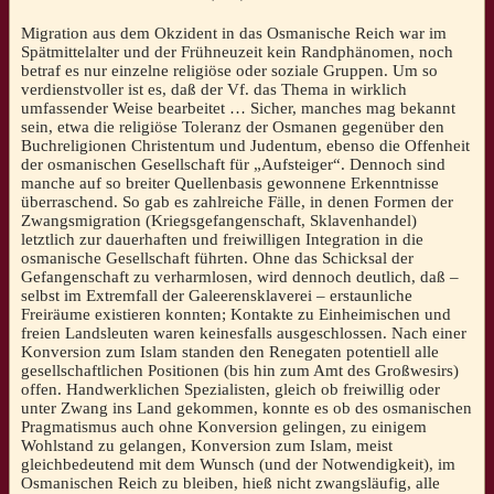
Migration aus dem Okzident in das Osmanische Reich war im
Spätmittelalter und der Frühneuzeit kein Randphänomen, noch
betraf es nur einzelne religiöse oder soziale Gruppen. Um so
verdienstvoller ist es, daß der Vf. das Thema in wirklich
umfassender Weise bearbeitet … Sicher, manches mag bekannt
sein, etwa die religiöse Toleranz der Osmanen gegenüber den
Buchreligionen Christentum und Judentum, ebenso die Offenheit
der osmanischen Gesellschaft für „Aufsteiger“. Dennoch sind
manche auf so breiter Quellenbasis gewonnene Erkenntnisse
überraschend. So gab es zahlreiche Fälle, in denen Formen der
Zwangsmigration (Kriegsgefangenschaft, Sklavenhandel)
letztlich zur dauerhaften und freiwilligen Integration in die
osmanische Gesellschaft führten. Ohne das Schicksal der
Gefangenschaft zu verharmlosen, wird dennoch deutlich, daß –
selbst im Extremfall der Galeerensklaverei – erstaunliche
Freiräume existieren konnten; Kontakte zu Einheimischen und
freien Landsleuten waren keinesfalls ausgeschlossen. Nach einer
Konversion zum Islam standen den Renegaten potentiell alle
gesellschaftlichen Positionen (bis hin zum Amt des Großwesirs)
offen. Handwerklichen Spezialisten, gleich ob freiwillig oder
unter Zwang ins Land gekommen, konnte es ob des osmanischen
Pragmatismus auch ohne Konversion gelingen, zu einigem
Wohlstand zu gelangen, Konversion zum Islam, meist
gleichbedeutend mit dem Wunsch (und der Notwendigkeit), im
Osmanischen Reich zu bleiben, hieß nicht zwangsläufig, alle