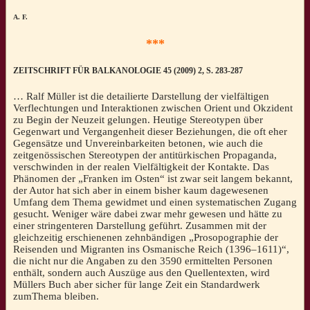
A. F.
***
ZEITSCHRIFT FÜR BALKANOLOGIE 45 (2009) 2, S. 283-287
… Ralf Müller ist die detailierte Darstellung der vielfältigen
Verflechtungen und Interaktionen zwischen Orient und Okzident
zu Begin der Neuzeit gelungen. Heutige Stereotypen über
Gegenwart und Vergangenheit dieser Beziehungen, die oft eher
Gegensätze und Unvereinbarkeiten betonen, wie auch die
zeitgenössischen Stereotypen der antitürkischen Propaganda,
verschwinden in der realen Vielfältigkeit der Kontakte. Das
Phänomen der „Franken im Osten“ ist zwar seit langem bekannt,
der Autor hat sich aber in einem bisher kaum dagewesenen
Umfang dem Thema gewidmet und einen systematischen Zugang
gesucht. Weniger wäre dabei zwar mehr gewesen und hätte zu
einer stringenteren Darstellung geführt. Zusammen mit der
gleichzeitig erschienenen zehnbändigen „Prosopographie der
Reisenden und Migranten ins Osmanische Reich (1396–1611)“,
die nicht nur die Angaben zu den 3590 ermittelten Personen
enthält, sondern auch Auszüge aus den Quellentexten, wird
Müllers Buch aber sicher für lange Zeit ein Standardwerk
zumThema bleiben.