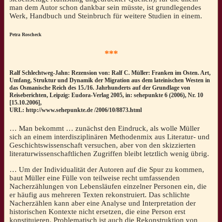
man dem Autor schon dankbar sein müsste, ist grundlegendes
Werk, Handbuch und Steinbruch für weitere Studien in einem.
Petra Roscheck
***
Ralf Schlechtweg-Jahn: Rezension von: Ralf C. Müller: Franken im Osten. Art,
Umfang, Struktur und Dynamik der Migration aus dem lateinischen Westen in
das Osmanische Reich des 15./16. Jahrhunderts auf der Grundlage von
Reiseberichten, Leipzig: Eudora-Verlag 2005, in: sehepunkte 6 (2006), Nr. 10
[15.10.2006],
URL: http://www.sehepunkte.de /2006/10/8873.html
… Man bekommt … zunächst den Eindruck, als wolle Müller
sich an einem interdisziplinären Methodenmix aus Literatur- und
Geschichtswissenschaft versuchen, aber von den skizzierten
literaturwissenschaftlichen Zugriffen bleibt letztlich wenig übrig.
… Um der Individualität der Autoren auf die Spur zu kommen,
baut Müller eine Fülle von teilweise recht umfassenden
Nacherzählungen von Lebensläufen einzelner Personen ein, die
er häufig aus mehreren Texten rekonstruiert. Das schlichte
Nacherzählen kann aber eine Analyse und Interpretation der
historischen Kontexte nicht ersetzen, die eine Person erst
konstituieren. Problematisch ist auch die Rekonstruktion von