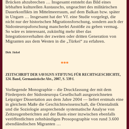
Brücken abzubrechen … Insgesamt entsteht das Bild eines
lebhaften kulturellen Austauschs, ungeachtet des militärischen
Dauerkonflikts im Mittelmeerraum, auf dem Balkan bzw. später
in Ungarn … Insgesamt hat der Vf. eine Studie vorgelegt, die
nicht nur der historischen Migrationsforschung, sondern auch der
Südosteuropaforschung mancherlei Anstöße zu geben vermag.
So wäre es interessant, zukünftig mehr über das
Integrationsverhalten der zweiten oder dritten Generation von
Migranten aus dem Westen in die „Türkei“ zu erfahren.
Dirk Jäckel
***
ZEITSCHRIFT DER SAVIGNY-STIFTUNG FÜR RECHTSGESCHICHTE,
124. Band, Germanistische Abt., 2007, S. 539 f.
Vorliegende Monographie – die Druckfassung der mit dem
Förderpreis der Südosteuropa Gesellschaft ausgezeichneten
Leipziger Dissertation aus dem Jahre 2004 — liefert erstmals eine
in gleichem Maße die Geschichtswissenschaft, die Orientalistik
und die Soziologie ansprechende systematische Analyse von
Zeitzeugenberichten auf der Basis einer inzwischen ebenfalls
veröffentlichten zehnbändigen Prosopographie von rund 3.600
abendländischen Migranten …