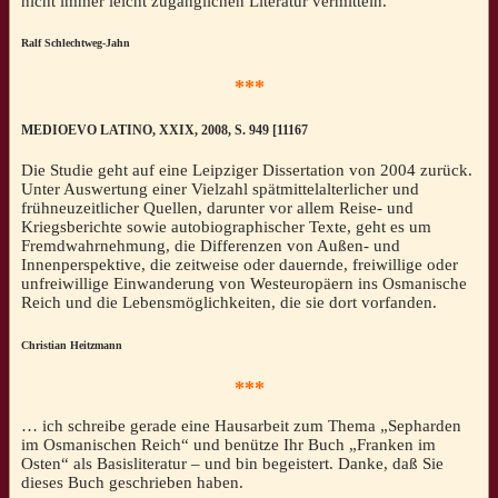
nicht immer leicht zugänglichen Literatur vermitteln.
Ralf Schlechtweg-Jahn
***
MEDIOEVO LATINO, XXIX, 2008, S. 949 [11167
Die Studie geht auf eine Leipziger Dissertation von 2004 zurück.
Unter Auswertung einer Vielzahl spätmittelalterlicher und
frühneuzeitlicher Quellen, darunter vor allem Reise- und
Kriegsberichte sowie autobiographischer Texte, geht es um
Fremdwahrnehmung, die Differenzen von Außen- und
Innenperspektive, die zeitweise oder dauernde, freiwillige oder
unfreiwillige Einwanderung von Westeuropäern ins Osmanische
Reich und die Lebensmöglichkeiten, die sie dort vorfanden.
Christian Heitzmann
***
… ich schreibe gerade eine Hausarbeit zum Thema „Sepharden
im Osmanischen Reich“ und benütze Ihr Buch „Franken im
Osten“ als Basisliteratur – und bin begeistert. Danke, daß Sie
dieses Buch geschrieben haben.