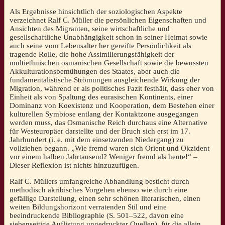
Als Ergebnisse hinsichtlich der soziologischen Aspekte
verzeichnet Ralf C. Müller die persönlichen Eigenschaften und
Ansichten des Migranten, seine wirtschaftliche und
gesellschaftliche Unabhängigkeit schon in seiner Heimat sowie
auch seine vom Lebensalter her gereifte Persönlichkeit als
tragende Rolle, die hohe Assimilierungsfähigkeit der
multiethnischen osmanischen Gesellschaft sowie die bewussten
Akkulturationsbemühungen des Staates, aber auch die
fundamentalistische Strömungen ausgleichende Wirkung der
Migration, während er als politisches Fazit festhält, dass eher von
Einheit als von Spaltung des eurasischen Kontinents, einer
Dominanz von Koexistenz und Kooperation, dem Bestehen einer
kulturellen Symbiose entlang der Kontaktzone ausgegangen
werden muss, das Osmanische Reich durchaus eine Alternative
für Westeuropäer darstellte und der Bruch sich erst im 17.
Jahrhundert (i. e. mit dem einsetzenden Niedergang) zu
vollziehen begann. „Wie fremd waren sich Orient und Okzident
vor einem halben Jahrtausend? Weniger fremd als heute!“ –
Dieser Reflexion ist nichts hinzuzufügen.
Ralf C. Müllers umfangreiche Abhandlung besticht durch
methodisch akribisches Vorgehen ebenso wie durch eine
gefällige Darstellung, einen sehr schönen literarischen, einen
weiten Bildungshorizont verratenden Stil und eine
beeindruckende Bibliographie (S. 501–522, davon eine
siebenseitige Auflistung ungedruckter Quellen), für die allein