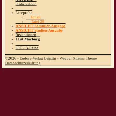
Studienedition
Leseprobe
Inhalt
Tafel 29
ANSICHT Sammler-Ausgabe
ANSICHT Studien-Ausgabe
Rezensionen
LBA Marburg
DIGUB-Reihe
©2026 -
Eudora-Verlag Leipzig
-
Weaver Xtreme Theme
Datenschutzerklärung
↑