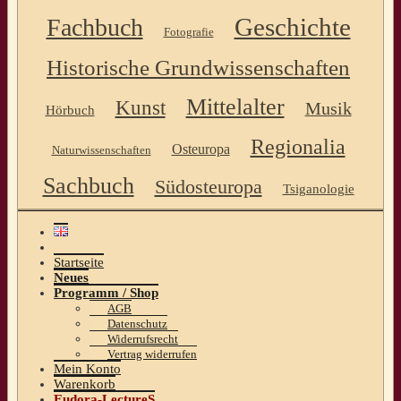
Geschichte
Fachbuch
Fotografie
Historische Grundwissenschaften
Mittelalter
Kunst
Musik
Hörbuch
Regionalia
Osteuropa
Naturwissenschaften
Sachbuch
Südosteuropa
Tsiganologie
Startseite
Neues
Programm / Shop
AGB
Datenschutz
Widerrufsrecht
Vertrag widerrufen
Mein Konto
Warenkorb
Eudora-LectureS