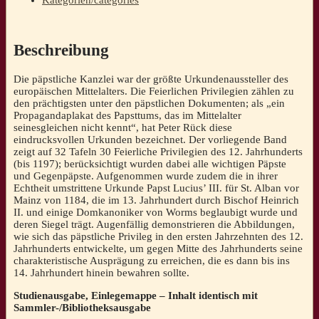
Kategorien/categories
Irmgard
Fees/
Francesco
Roberg]
Beschreibung
Digitale
Urkundenbilder
Die päpstliche Kanzlei war der größte Urkundenaussteller des
aus
europäischen Mittelalters. Die Feierlichen Privilegien zählen zu
dem
den prächtigsten unter den päpstlichen Dokumenten; als „ein
Marburger
Propagandaplakat des Papsttums, das im Mittelalter
Lichtbildarchiv
seinesgleichen nicht kennt“, hat Peter Rück diese
älterer
eindrucksvollen Urkunden bezeichnet. Der vorliegende Band
Originalurkunden
zeigt auf 32 Tafeln 30 Feierliche Privilegien des 12. Jahrhunderts
–
(bis 1197); berücksichtigt wurden dabei alle wichtigen Päpste
DIGUB
und Gegenpäpste. Aufgenommen wurde zudem die in ihrer
2/III
Echtheit umstrittene Urkunde Papst Lucius’ III. für St. Alban vor
Menge
Mainz von 1184, die im 13. Jahrhundert durch Bischof Heinrich
II. und einige Domkanoniker von Worms beglaubigt wurde und
deren Siegel trägt. Augenfällig demonstrieren die Abbildungen,
wie sich das päpstliche Privileg in den ersten Jahrzehnten des 12.
Jahrhunderts entwickelte, um gegen Mitte des Jahrhunderts seine
charakteristische Ausprägung zu erreichen, die es dann bis ins
14. Jahrhundert hinein bewahren sollte.
Studienausgabe, Einlegemappe – Inhalt identisch mit
Sammler-/Bibliotheksausgabe