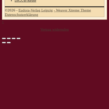
DIGUB-Reihe
©2026 -
Eudora-Verlag Leipzig
-
Weaver Xtreme Theme
Datenschutzerklärung
↑
Vertrag widerrufen