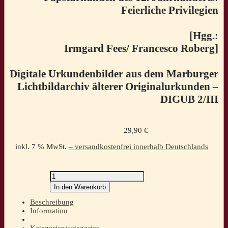
Feierliche Privilegien
[Hgg.:
Irmgard Fees/ Francesco Roberg]
Digitale Urkundenbilder aus dem Marburger
Lichtbildarchiv älterer Originalurkunden –
DIGUB 2/III
29,90
€
inkl. 7 % MwSt.
– versandkostenfrei innerhalb Deutschlands
Papsturkunden
des
In den Warenkorb
12.
Jahrhunderts:
Beschreibung
Feierliche
Information
Privilegien
[Hgg.: