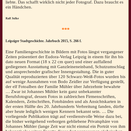
liebte. Das schafft wirklich nicht jeder Fotograf. Dazu braucht es
ein Händchen.
Ralf Julke
***
Leipziger Stadtgeschichte. Jahrbuch 2015, S. 266 f.
Eine Familiengeschichte in Bildern mit Fotos längst vergangener
Zeiten präsentiert der Eudora-Verlag Leipzig in einem für ihn bis
dato neuen Format (18 x 22 cm quer) und einer auffallend
gediegenen Ausstattung mit Ganzleineneinband, Schutzumschlag
und ansprechender grafischer Innengestaltung. Die in guter
Qualität reproduzierten über 120 Schwarz-Weiß-Fotos wurden bis
auf wenige Ausnahmen von Bodo Zeidler zur Verfügung gestellt,
der elf Fotoalben der Familie Mühler über Jahrzehnte bewahrte
… Zwar ist Johannes Mühler kein ganz unbekannter
Berufsfotograf, dessen Fotos in zahlreichen Firmenschriften,
Kalendern, Zeitschriften, Fotobänden und als Ansichtskarten in
der ersten Hälfte des 20. Jahrhunderts Verbreitung fanden, dürfte
aber heute lediglich wenigen Kennern bekannt sein. … Die
vorliegende Publikation trägt auf verdienstvolle Weise dazu bei,
die bisher weitgehend verborgen gebliebene Privatsphäre von
Johannes Mühler (lange Zeit war nicht einmal ein Porträt von ihm