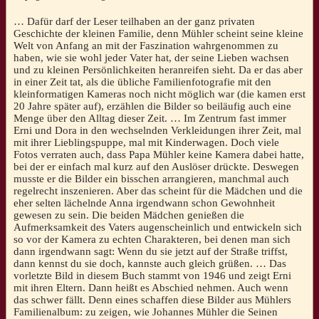
… Dafür darf der Leser teilhaben an der ganz privaten
Geschichte der kleinen Familie, denn Mühler scheint seine kleine
Welt von Anfang an mit der Faszination wahrgenommen zu
haben, wie sie wohl jeder Vater hat, der seine Lieben wachsen
und zu kleinen Persönlichkeiten heranreifen sieht. Da er das aber
in einer Zeit tat, als die übliche Familienfotografie mit den
kleinformatigen Kameras noch nicht möglich war (die kamen erst
20 Jahre später auf), erzählen die Bilder so beiläufig auch eine
Menge über den Alltag dieser Zeit. … Im Zentrum fast immer
Erni und Dora in den wechselnden Verkleidungen ihrer Zeit, mal
mit ihrer Lieblingspuppe, mal mit Kinderwagen. Doch viele
Fotos verraten auch, dass Papa Mühler keine Kamera dabei hatte,
bei der er einfach mal kurz auf den Auslöser drückte. Deswegen
musste er die Bilder ein bisschen arrangieren, manchmal auch
regelrecht inszenieren. Aber das scheint für die Mädchen und die
eher selten lächelnde Anna irgendwann schon Gewohnheit
gewesen zu sein. Die beiden Mädchen genießen die
Aufmerksamkeit des Vaters augenscheinlich und entwickeln sich
so vor der Kamera zu echten Charakteren, bei denen man sich
dann irgendwann sagt: Wenn du sie jetzt auf der Straße triffst,
dann kennst du sie doch, kannste auch gleich grüßen. … Das
vorletzte Bild in diesem Buch stammt von 1946 und zeigt Erni
mit ihren Eltern. Dann heißt es Abschied nehmen. Auch wenn
das schwer fällt. Denn eines schaffen diese Bilder aus Mühlers
Familienalbum: zu zeigen, wie Johannes Mühler die Seinen