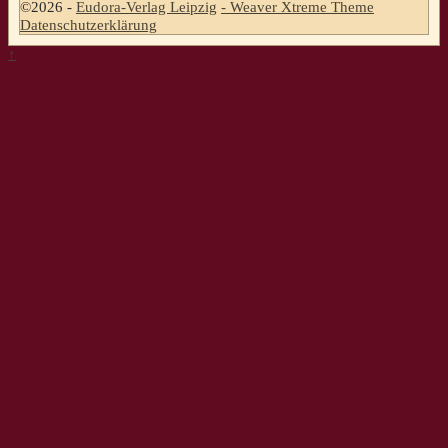
©2026 -
Eudora-Verlag Leipzig
-
Weaver Xtreme Theme
Datenschutzerklärung
↑