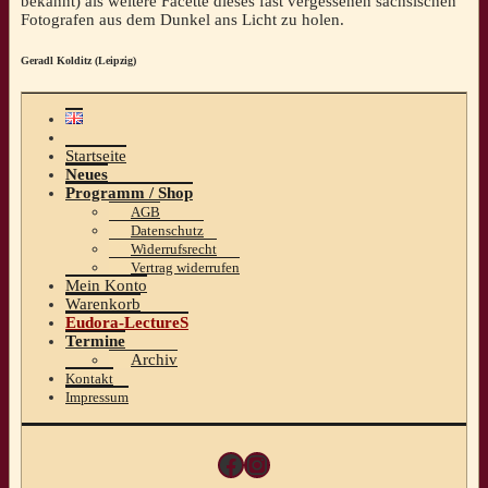
bekannt) als weitere Facette dieses fast vergessenen sächsischen
Fotografen aus dem Dunkel ans Licht zu holen.
Geradl Kolditz (Leipzig)
Startseite
Neues
Programm / Shop
AGB
Datenschutz
Widerrufsrecht
Vertrag widerrufen
Mein Konto
Warenkorb
Eudora-LectureS
Termine
Archiv
Kontakt
Impressum
Facebook
Instagram