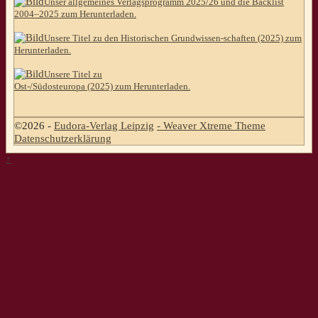
Unser allgemeines Verlagsprogramm 2025/26 und die Backlist
2004–2025 zum Herunterladen.
Unsere Titel zu den Historischen Grundwissen-schaften (2025) zum
Herunterladen.
Unsere Titel zu
Ost-/Südosteuropa (2025) zum Herunterladen.
©2026 -
Eudora-Verlag Leipzig
-
Weaver Xtreme Theme
Datenschutzerklärung
↑