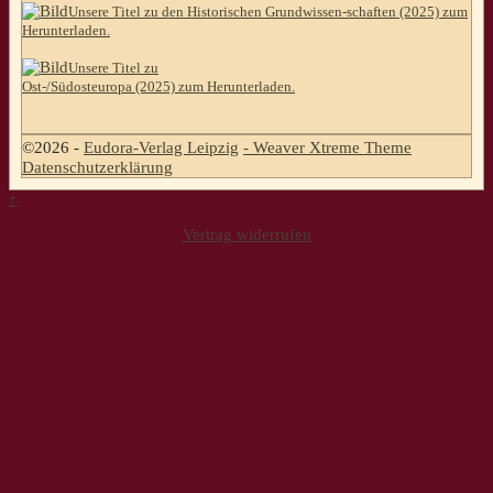
Unsere Titel zu den Historischen Grundwissen-schaften (2025) zum
Herunterladen.
Unsere Titel zu
Ost-/Südosteuropa (2025) zum Herunterladen.
©2026 -
Eudora-Verlag Leipzig
-
Weaver Xtreme Theme
Datenschutzerklärung
↑
Vertrag widerrufen