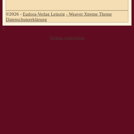
©2026 -
Eudora-Verlag Leipzig
-
Weaver Xtreme Theme
Datenschutzerklärung
↑
Vertrag widerrufen