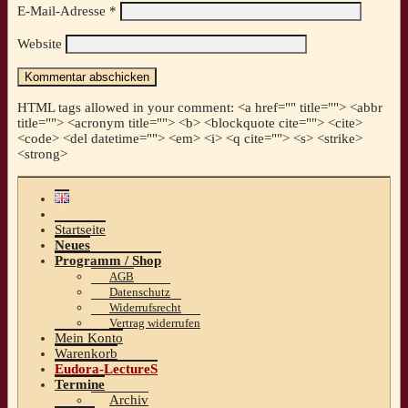
E-Mail-Adresse
*
Website
HTML tags allowed in your comment: <a href="" title=""> <abbr
title=""> <acronym title=""> <b> <blockquote cite=""> <cite>
<code> <del datetime=""> <em> <i> <q cite=""> <s> <strike>
<strong>
Startseite
Neues
Programm / Shop
AGB
Datenschutz
Widerrufsrecht
Vertrag widerrufen
Mein Konto
Warenkorb
Eudora-LectureS
Termine
Archiv