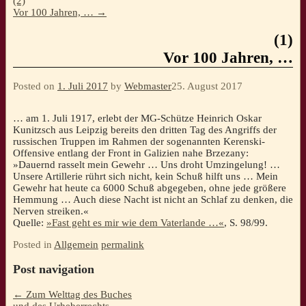
(2)
Vor 100 Jahren, …
→
(1)
Vor 100 Jahren, …
Posted on
1. Juli 2017
by
Webmaster
25. August 2017
… am 1. Juli 1917, erlebt der MG-Schütze Heinrich Oskar
Kunitzsch aus Leipzig bereits den dritten Tag des Angriffs der
russischen Truppen im Rahmen der sogenannten Kerenski-
Offensive entlang der Front in Galizien nahe Brzezany:
»Dauernd rasselt mein Gewehr … Uns droht Umzingelung! …
Unsere Artillerie rührt sich nicht, kein Schuß hilft uns … Mein
Gewehr hat heute ca 6000 Schuß abgegeben, ohne jede größere
Hemmung … Auch diese Nacht ist nicht an Schlaf zu denken, die
Nerven streiken.«
Quelle:
»Fast geht es mir wie dem Vaterlande …«
, S. 98/99.
Posted in
Allgemein
permalink
Post navigation
←
Zum Welttag des Buches
und des Urheberrechts