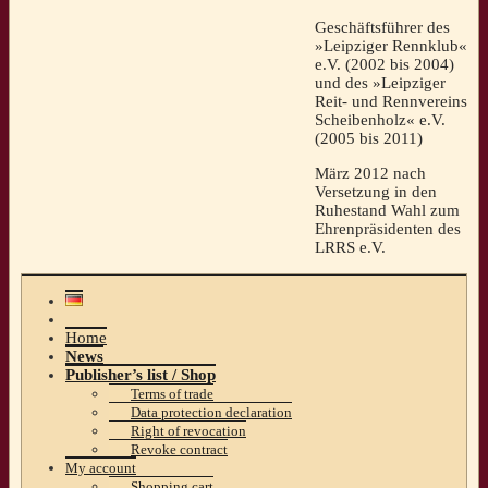
Geschäftsführer des
»Leipziger Rennklub«
e.V. (2002 bis 2004)
und des »Leipziger
Reit- und Rennvereins
Scheibenholz« e.V.
(2005 bis 2011)
März 2012 nach
Versetzung in den
Ruhestand Wahl zum
Ehrenpräsidenten des
LRRS e.V.
Home
News
Publisher’s list / Shop
Terms of trade
Data protection declaration
Right of revocation
Revoke contract
My account
Shopping cart