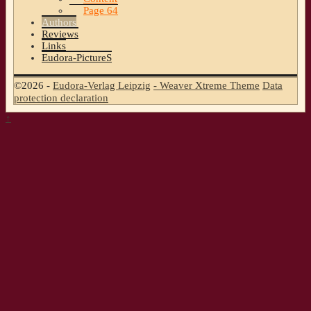
Page 64
Authors
Reviews
Links
Eudora-PictureS
©2026 -
Eudora-Verlag Leipzig
-
Weaver Xtreme Theme
Data
protection declaration
↑