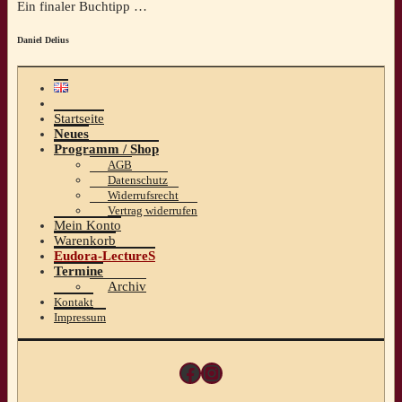
Ein finaler Buchtipp …
Daniel Delius
Startseite
Neues
Programm / Shop
AGB
Datenschutz
Widerrufsrecht
Vertrag widerrufen
Mein Konto
Warenkorb
Eudora-LectureS
Termine
Archiv
Kontakt
Impressum
Facebook
Instagram