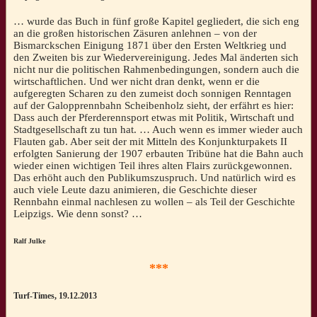
… wurde das Buch in fünf große Kapitel gegliedert, die sich eng
an die großen historischen Zäsuren anlehnen – von der
Bismarckschen Einigung 1871 über den Ersten Weltkrieg und
den Zweiten bis zur Wiedervereinigung. Jedes Mal änderten sich
nicht nur die politischen Rahmenbedingungen, sondern auch die
wirtschaftlichen. Und wer nicht dran denkt, wenn er die
aufgeregten Scharen zu den zumeist doch sonnigen Renntagen
auf der Galopprennbahn Scheibenholz sieht, der erfährt es hier:
Dass auch der Pferderennsport etwas mit Politik, Wirtschaft und
Stadtgesellschaft zu tun hat. … Auch wenn es immer wieder auch
Flauten gab. Aber seit der mit Mitteln des Konjunkturpakets II
erfolgten Sanierung der 1907 erbauten Tribüne hat die Bahn auch
wieder einen wichtigen Teil ihres alten Flairs zurückgewonnen.
Das erhöht auch den Publikumszuspruch. Und natürlich wird es
auch viele Leute dazu animieren, die Geschichte dieser
Rennbahn einmal nachlesen zu wollen – als Teil der Geschichte
Leipzigs. Wie denn sonst? …
Ralf Julke
***
Turf-Times, 19.12.2013