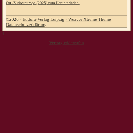
Ost-/Südosteuropa (2025) zum Herunterladen.
©2026 -
Eudora-Verlag Leipzig
-
Weaver Xtreme Theme
Datenschutzerklärung
↑
Vertrag widerrufen