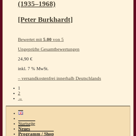
(1935–1968)
[Peter Burkhardt]
Bewertet mit
5.00
von 5
Ungeprüfte Gesamtbewertungen
24,90
€
inkl. 7 % MwSt.
– versandkostenfrei innerhalb Deutschlands
1
2
→
Startseite
Neues
Programm / Shop