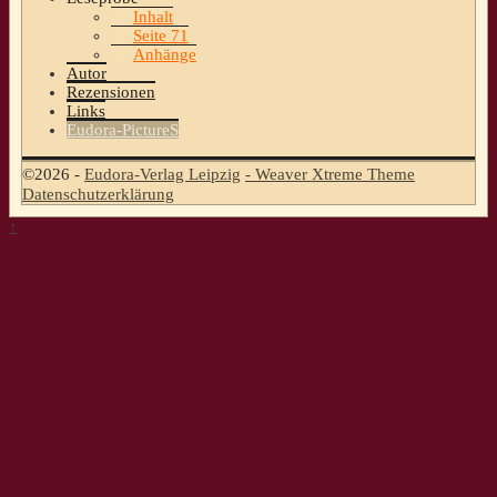
Inhalt
Seite 71
Anhänge
Autor
Rezensionen
Links
Eudora-PictureS
©2026 -
Eudora-Verlag Leipzig
-
Weaver Xtreme Theme
Datenschutzerklärung
↑