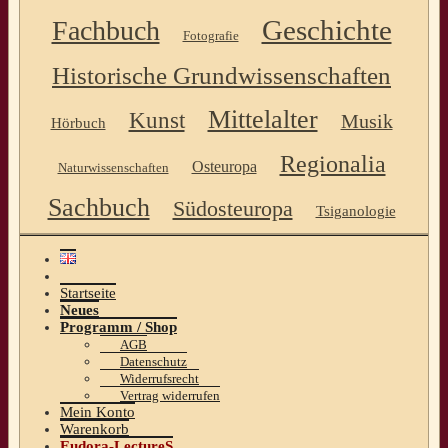
Geschichte
Fachbuch
Fotografie
Historische Grundwissenschaften
Mittelalter
Kunst
Musik
Hörbuch
Regionalia
Osteuropa
Naturwissenschaften
Sachbuch
Südosteuropa
Tsiganologie
Startseite
Neues
Programm / Shop
AGB
Datenschutz
Widerrufsrecht
Vertrag widerrufen
Mein Konto
Warenkorb
Eudora-LectureS