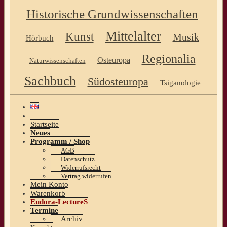
Historische Grundwissenschaften
Mittelalter
Kunst
Musik
Hörbuch
Regionalia
Osteuropa
Naturwissenschaften
Sachbuch
Südosteuropa
Tsiganologie
Startseite
Neues
Programm / Shop
AGB
Datenschutz
Widerrufsrecht
Vertrag widerrufen
Mein Konto
Warenkorb
Eudora-LectureS
Termine
Archiv