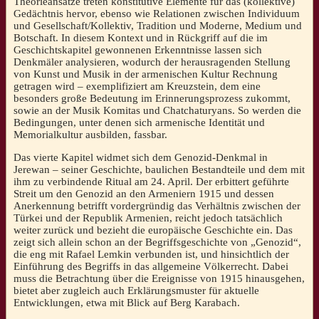
Theorieansätze treten konstitutive Elemente für das (kollektive)
Gedächtnis hervor, ebenso wie Relationen zwischen Individuum
und Gesellschaft/Kollektiv, Tradition und Moderne, Medium und
Botschaft. In diesem Kontext und in Rückgriff auf die im
Geschichtskapitel gewonnenen Erkenntnisse lassen sich
Denkmäler analysieren, wodurch der herausragenden Stellung
von Kunst und Musik in der armenischen Kultur Rechnung
getragen wird – exemplifiziert am Kreuzstein, dem eine
besonders große Bedeutung im Erinnerungsprozess zukommt,
sowie an der Musik Komitas und Chatchaturyans. So werden die
Bedingungen, unter denen sich armenische Identität und
Memorialkultur ausbilden, fassbar.
Das vierte Kapitel widmet sich dem Genozid-Denkmal in
Jerewan – seiner Geschichte, baulichen Bestandteile und dem mit
ihm zu verbindende Ritual am 24. April. Der erbittert geführte
Streit um den Genozid an den Armeniern 1915 und dessen
Anerkennung betrifft vordergründig das Verhältnis zwischen der
Türkei und der Republik Armenien, reicht jedoch tatsächlich
weiter zurück und bezieht die europäische Geschichte ein. Das
zeigt sich allein schon an der Begriffsgeschichte von „Genozid“,
die eng mit Rafael Lemkin verbunden ist, und hinsichtlich der
Einführung des Begriffs in das allgemeine Völkerrecht. Dabei
muss die Betrachtung über die Ereignisse von 1915 hinausgehen,
bietet aber zugleich auch Erklärungsmuster für aktuelle
Entwicklungen, etwa mit Blick auf Berg Karabach.