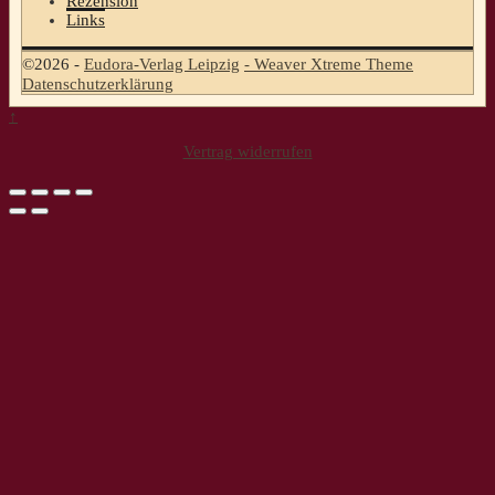
Rezension
Links
©2026 -
Eudora-Verlag Leipzig
-
Weaver Xtreme Theme
Datenschutzerklärung
↑
Vertrag widerrufen