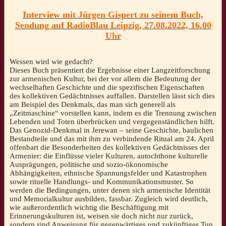
Herzen“.
Interview mit Jürgen Gispert zu seinem Buch,
Zu
Sendung auf RadioBlau Leipzig, 27.08.2022, 16.00
einer
Theorie
Uhr
der
armenischen
Memorialkultur
Wessen wird wie gedacht?
[Jürgen
Dieses Buch präsentiert die Ergebnisse einer Langzeitforschung
Gispert]
zur armenischen Kultur, bei der vor allem die Bedeutung der
Menge
wechselhaften Geschichte und die spezifischen Eigenschaften
des kollektiven Gedächtnisses auffallen. Darstellen lässt sich dies
am Beispiel des Denkmals, das man sich generell als
„Zeitmaschine“ vorstellen kann, indem es die Trennung zwischen
Lebenden und Toten überbrücken und vergegenständlichen hilft.
Das Genozid-Denkmal in Jerewan – seine Geschichte, baulichen
Bestandteile und das mit ihm zu verbindende Ritual am 24. April
offenbart die Besonderheiten des kollektiven Gedächtnisses der
Armenier: die Einflüsse vieler Kulturen, autochthone kulturelle
Ausprägungen, politische und sozio-ökonomische
Abhängigkeiten, ethnische Spannungsfelder und Katastrophen
sowie rituelle Handlungs- und Kommunikationsmuster. So
werden die Bedingungen, unter denen sich armenische Identität
und Memorialkultur ausbilden, fassbar. Zugleich wird deutlich,
wie außerordentlich wichtig die Beschäftigung mit
Erinnerungskulturen ist, weisen sie doch nicht nur zurück,
sondern sind Anweisung für gegenwärtiges und zukünftiges Tun.