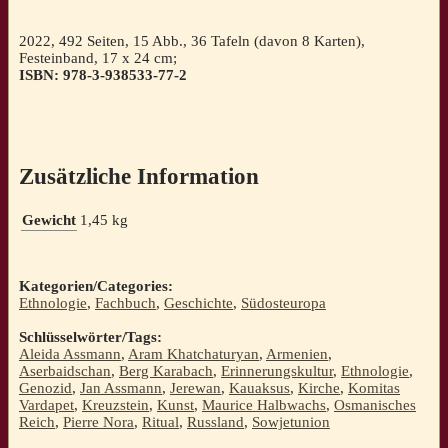
2022, 492 Seiten, 15 Abb., 36 Tafeln (davon 8 Karten),
Festeinband, 17 x 24 cm;
ISBN: 978-3-938533-77-2
Zusätzliche Information
Gewicht
1,45 kg
Kategorien/Categories:
Ethnologie
,
Fachbuch
,
Geschichte
,
Südosteuropa
Schlüsselwörter/Tags:
Aleida Assmann
,
Aram Khatchaturyan
,
Armenien
,
Aserbaidschan
,
Berg Karabach
,
Erinnerungskultur
,
Ethnologie
,
Genozid
,
Jan Assmann
,
Jerewan
,
Kauaksus
,
Kirche
,
Komitas
Vardapet
,
Kreuzstein
,
Kunst
,
Maurice Halbwachs
,
Osmanisches
Reich
,
Pierre Nora
,
Ritual
,
Russland
,
Sowjetunion