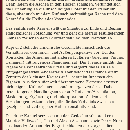
Denn indem die Aschen in den Herzen schlagen, verbindet sich
die Erinnerung an die unschuldigen Opfer mit der Trauer um
diese, aber auch mit dem Ruf nach rechtmäßiger Rache und dem
Kampf für die Freiheit des Vaterlandes.
Das einführende Kapitel stellt die Situation zu Ende und Beginn
ethnologischer Forschung vor und geht die hieraus resultierenden
Grenzen zwischen dem Forschenden und dem Fremden ab.
Kapitel 2 stellt die armenische Geschichte hinsichtlich des
Verhältnisses von Innen- und Außenperspektive vor. Bei den
Kontakten der Armenier mit anderen Kulturen (Griechen, Parther,
Osmanen) tritt folgendes Phänomen auf: Das Fremde umgibt das
Eigene wie konzentrische Kreise und ergänzt dieses als sein
Entgegengesetztes. Andererseits aber taucht das Fremde oft im
Zentrum des kleinsten Kreises auf – somit im Innersten des
Eigenen. Aus der Außenwelt übernommene Elemente ersetzen
nicht eigene Kulturelemente, sondern ergänzen diese. Dabei
treten folgende Handlungsmuster auf: Imitation/Assimilation,
Maskierung, Ergänzung und Inkorporation. Zudem sind
Beziehungen festzumachen, die für das Verhältnis zwischen
gezeigter und verborgener Kultur konstitutiv sind.
Das dritte Kapitel setzt sich mit den Gedächtnistheoretikern
Maurice Halbwachs, Jan und Aleida Assmann sowie Pierre Nora
auseinander. Anhand der Begrifflichkeiten der vorgestellten