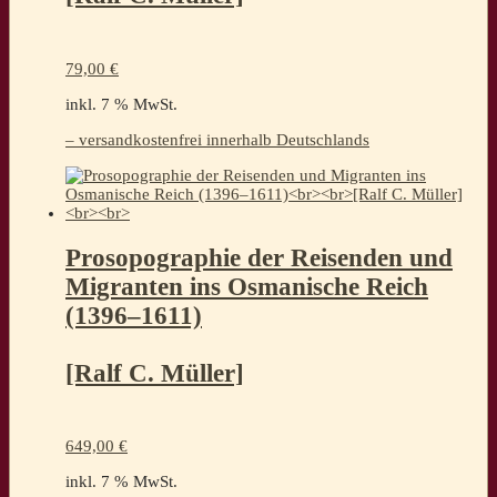
79,00
€
inkl. 7 % MwSt.
– versandkostenfrei innerhalb Deutschlands
Prosopographie der Reisenden und
Migranten ins Osmanische Reich
(1396–1611)
[Ralf C. Müller]
649,00
€
inkl. 7 % MwSt.