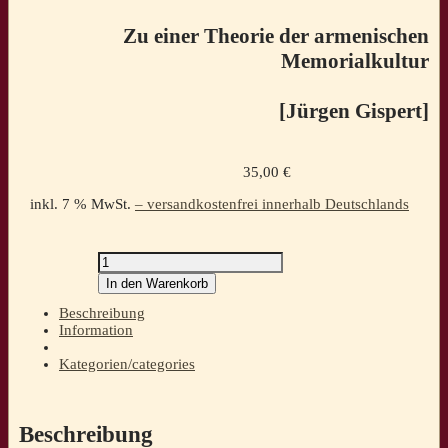
Zu einer Theorie der armenischen
Memorialkultur
[Jürgen Gispert]
35,00
€
inkl. 7 % MwSt.
– versandkostenfrei innerhalb Deutschlands
Armenien
gestern
In den Warenkorb
und
heute
Beschreibung
–
Information
„Die
Aschen
Kategorien/categories
der
Opfer
schlagen
in
Beschreibung
unseren